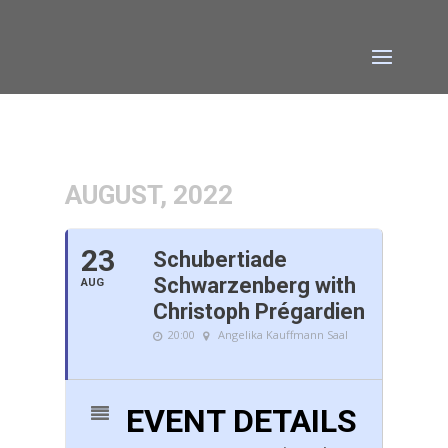
AUGUST, 2022
23
Schubertiade
Schwarzenberg with
AUG
Christoph Prégardien
20:00
Angelika Kauffmann Saal
EVENT DETAILS