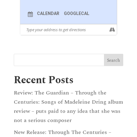
On Poems By Ernst Schulze
Im Walde, D 834
CALENDAR
GOOGLECAL
Auf Der Bruck, D 853
HENRI DUPARC (1848–1933)
Chanson Triste (Cazalis)
Soupir (Sully-Prudhomme)
Le Manoir De Rosemonde (de Bonnières)
Phidylé (Leconte De Lisle)
L’invitation Au Voyage (Baudelaire)
Recent Posts
FRANZ SCHUBERT
Three Lieder, Op. 56
Review: The Guardian – Through the
Willkommen Und Abschied (Goethe), D 767
Centuries: Songs of Madeleine Dring album
An Die Leier (Bruchmann), D 737
review – puts paid to any idea that she was
Im Haine (Bruchmann), D 738
not a serious composer
Four Lieder, Op. 59
New Release: Through The Centuries –
Du Liebst Mich Nicht (Platen), D 756