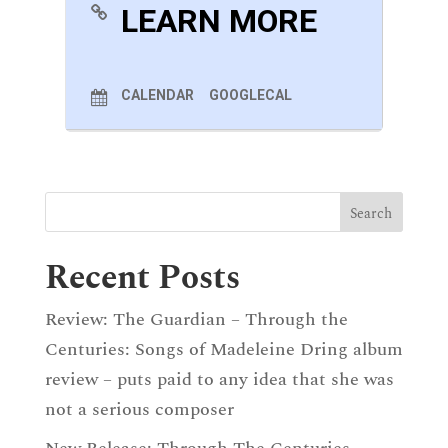
LEARN MORE
Erster Verlust, D 226
Jägers Abendlied, D 368
Wandrers Nachtlied I, D 224
Rastlose Liebe, D 138
Meeres Stille, D 216
An Schwager Kronos, D 369
CALENDAR
GOOGLECAL
An Den Mond, D 259
Willkommen Und Abschied, D 767
Recent Posts
Review: The Guardian – Through the
Centuries: Songs of Madeleine Dring album
review – puts paid to any idea that she was
not a serious composer