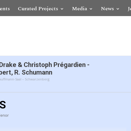
ents
Curated Projects
Media
News
J
Drake & Christoph Prégardien -
bert, R. Schumann
Kauffmann-Saal – Schwarzenberg
LS
Tenor