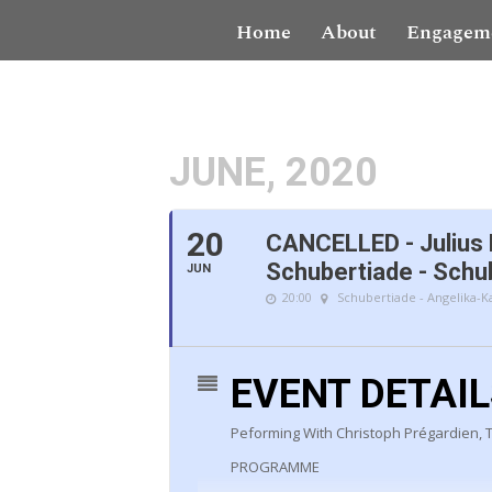
Home
About
Engagem
JUNE, 2020
20
CANCELLED - Julius 
Schubertiade - Schu
JUN
20:00
Schubertiade - Angelika-
EVENT DETAI
Peforming With Christoph Prégardien, 
PROGRAMME