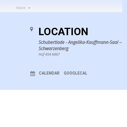
More
LOCATION
stab
Schubertiade - Angelika-Kauffmann-Saal –
Schwarzenberg
Hof 454 6867
CALENDAR
GOOGLECAL
eine